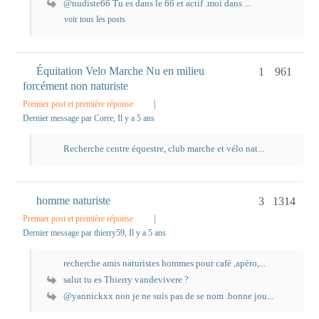
@nudiste66 Tu es dans le 66 et actif .moi dans ...
voir tous les posts
Équitation Velo Marche Nu en milieu
1
961
forcément non naturiste
Premier post et première réponse
|
Dernier message par Corre
, Il y a 5 ans
Recherche centre équestre, club marche et vélo nat...
homme naturiste
3
1314
Premier post et première réponse
|
Dernier message par thierry59
, Il y a 5 ans
recherche amis naturistes hommes pour café ,apéro,...
salut tu es Thierry vandevivere ?
@yannickxx non je ne suis pas de se nom .bonne jou...