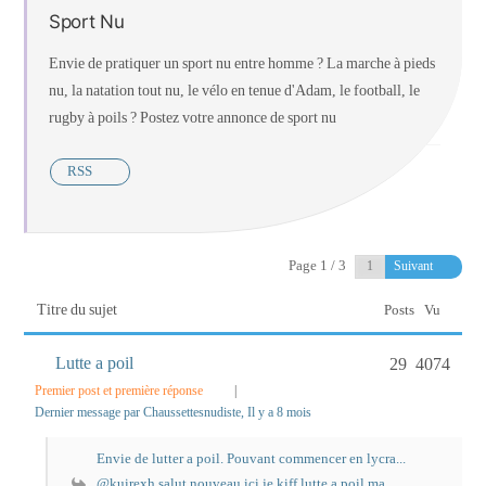
Sport Nu
Envie de pratiquer un sport nu entre homme ? La marche à pieds
nu, la natation tout nu, le vélo en tenue d'Adam, le football, le
rugby à poils ? Postez votre annonce de sport nu
RSS
Page 1 / 3
Suivant
Titre du sujet
Posts
Vu
Lutte a poil
29
4074
Premier post et première réponse
|
Dernier message par Chaussettesnudiste
, Il y a 8 mois
Envie de lutter a poil. Pouvant commencer en lycra...
@kuirexh salut nouveau ici je kiff lutte a poil ma...