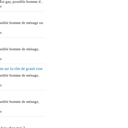
oi gay, possible homme d...
is
e
ossible homme de ménage ou
is
ossible homme de ménage,
is
e sur la côte de granit rose
ossible homme de ménage,
is
ossible homme de ménage,
is