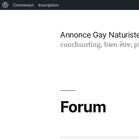
À
Connexion
Inscription
Aller
propos
de
au
Annonce Gay Naturist
WordPress
contenu
couchsurfing, bien être, 
Forum