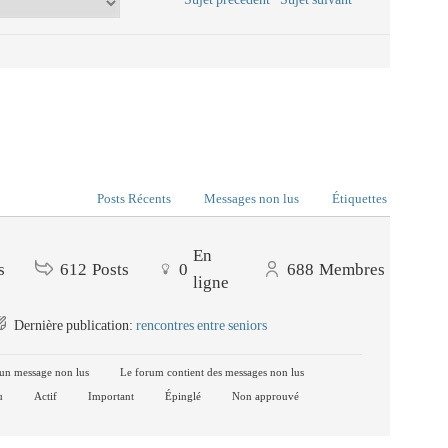
Posts Récents
Messages non lus
Étiquettes
En
s
612
Posts
0
688
Membres
ligne
Dernière publication:
rencontres entre seniors
un message non lus
Le forum contient des messages non lus
u
Actif
Important
Épinglé
Non approuvé