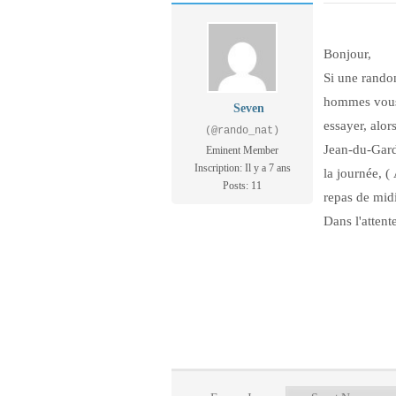
Bonjour,
Si une rando
hommes vous 
Seven
essayer, alor
(@rando_nat)
Jean-du-Gard
Eminent Member
Inscription: Il y a 7 ans
la journée, (
Posts: 11
repas de midi
Dans l'attent