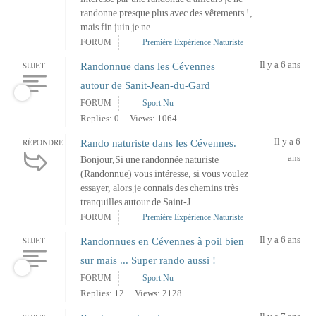
randonne presque plus avec des vêtements !,
mais fin juin je ne...
FORUM
Première Expérience Naturiste
Il y a 6 ans
Randonnue dans les Cévennes
SUJET
autour de Sanit-Jean-du-Gard
FORUM
Sport Nu
Replies: 0
Views: 1064
Il y a 6
Rando naturiste dans les Cévennes.
RÉPONDRE
ans
Bonjour,Si une randonnée naturiste
(Randonnue) vous intéresse, si vous voulez
essayer, alors je connais des chemins très
tranquilles autour de Saint-J...
FORUM
Première Expérience Naturiste
Il y a 6 ans
Randonnues en Cévennes à poil bien
SUJET
sur mais ... Super rando aussi !
FORUM
Sport Nu
Replies: 12
Views: 2128