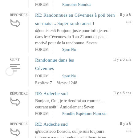
FORUM
Rencontre Naturiste
Il y a 6
RE: Randonnues en Cévennes à poil bien
RÉPONDRE
ans
sur mais ... Super rando aussi !
@nudiste66 Bonjour, juste pour info je serai
dans les Cévennes du 9 au 21 aout dispo et
motivé pour de la randonnue. Seven
FORUM
Sport Nu
Il y a 6 ans
Randonnue dans les
SUJET
Cévennes
FORUM
Sport Nu
Replies: 7
Views: 1248
Il y a 6 ans
RE: Ardeche sud
RÉPONDRE
Bonjour, Oui, je te tiendrai au courant ...
courant août ! Amicalement Seven
FORUM
Première Expérience Naturiste
Il y a 6
RE: Ardeche sud
RÉPONDRE
ans
@nudiste66 Bonsoir, oui je suis toujours
intéressé par une randonue d'ailleurs je ne