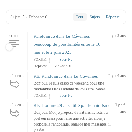
Sujets: 5
/
Réponse: 6
Tout
Sujets
Réponse
Il y a 3 ans
Randonnue dans les Cévennes
SUJET
beaucoup de possibillités entre le 16
mai et le 2 juin 2023
FORUM
Sport Nu
Replies: 0
Views: 691
Il y a 6 ans
RE: Randonnue dans les Cévennes
RÉPONDRE
Bonjour, Je suis dispo ce weekend pour une
randonnue Dans l'attente de vous lire. Seven
FORUM
Sport Nu
Il y a 6
RE: Homme 29 ans attiré par le naturisme.
RÉPONDRE
ans
Bonjour, Moi je propose du naturisme actif, à
poil oui mais pour faire une activité, alors je
propose la randonnue, regarde mes messages, il
y a des...