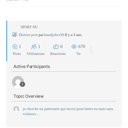
SPORT NU
Dernier post
par
handjober38
Il y a 3 ans
1
1
0
670
Posts
Utilisateurs
Reactions
Vu
Active Participants
1
Topic Overview
je cherche un partenaire qui recois pour lutter nu mais sans
violence ...