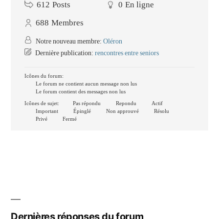
612
Posts
0
En ligne
688
Membres
Notre nouveau membre:
Oléron
Dernière publication:
rencontres entre seniors
Icônes du forum:
Le forum ne contient aucun message non lus
Le forum contient des messages non lus
Icônes de sujet:
Pas répondu
Repondu
Actif
Important
Épinglé
Non approuvé
Résolu
Privé
Fermé
Dernières réponses du forum