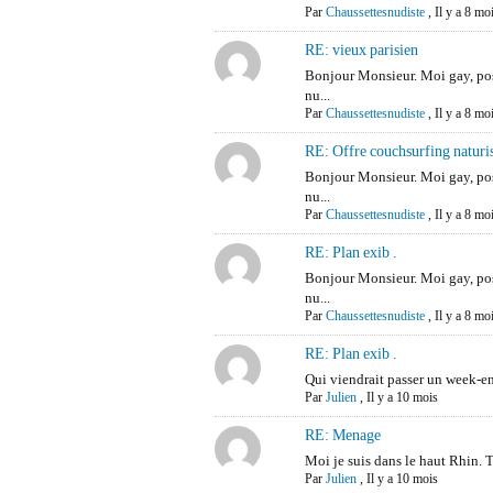
Par
Chaussettesnudiste
,
Il y a 8 mo
RE: vieux parisien
Bonjour Monsieur. Moi gay, p
nu...
Par
Chaussettesnudiste
,
Il y a 8 mo
RE: Offre couchsurfing naturist
Bonjour Monsieur. Moi gay, p
nu...
Par
Chaussettesnudiste
,
Il y a 8 mo
RE: Plan exib .
Bonjour Monsieur. Moi gay, p
nu...
Par
Chaussettesnudiste
,
Il y a 8 mo
RE: Plan exib .
Qui viendrait passer un week-e
Par
Julien
,
Il y a 10 mois
RE: Menage
Moi je suis dans le haut Rhin. Tr
Par
Julien
,
Il y a 10 mois