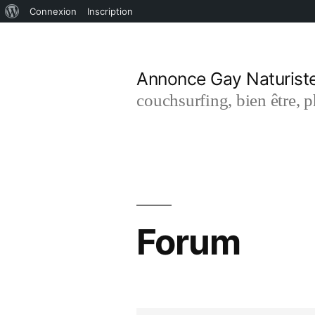
À
Connexion
Inscription
Aller
propos
de
au
Annonce Gay Naturist
WordPress
contenu
couchsurfing, bien être, 
Forum