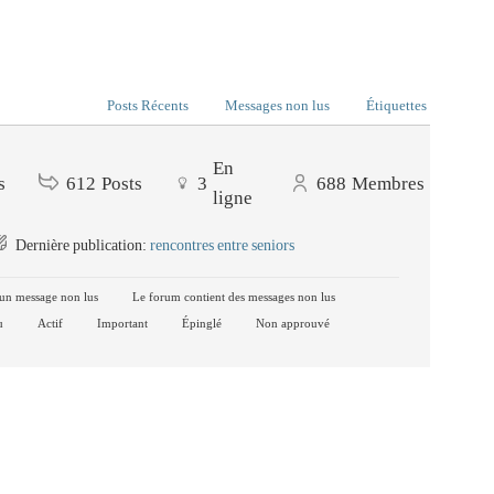
Posts Récents
Messages non lus
Étiquettes
En
s
612
Posts
3
688
Membres
ligne
Dernière publication:
rencontres entre seniors
un message non lus
Le forum contient des messages non lus
u
Actif
Important
Épinglé
Non approuvé