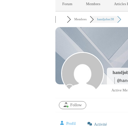
Forum
Membres
Articles
Membres
handjober38
handjo
@han
Active M
Follow
Profil
Activité