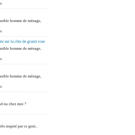
is
ossible homme de ménage,
is
e sur la côte de granit rose
ossible homme de ménage,
is
ossible homme de ménage,
is
nd nu chez moi ?
ès inspiré par ce genr...