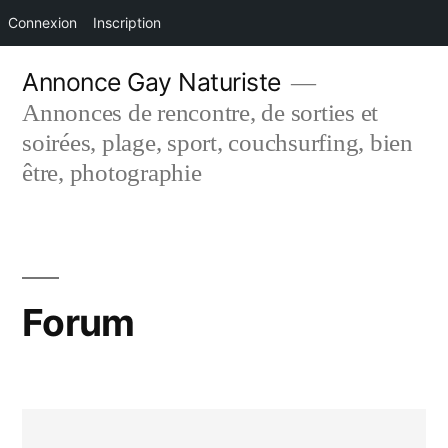
Connexion
Inscription
Aller
Annonce Gay Naturiste
au
Annonces de rencontre, de sorties et
contenu
soirées, plage, sport, couchsurfing, bien
être, photographie
Forum