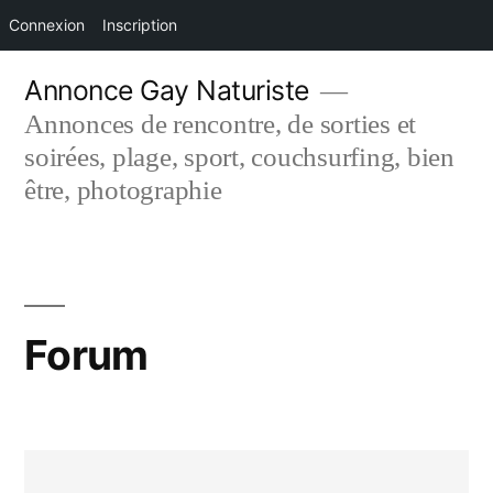
Connexion
Inscription
Aller
Annonce Gay Naturiste
au
Annonces de rencontre, de sorties et
contenu
soirées, plage, sport, couchsurfing, bien
être, photographie
Forum