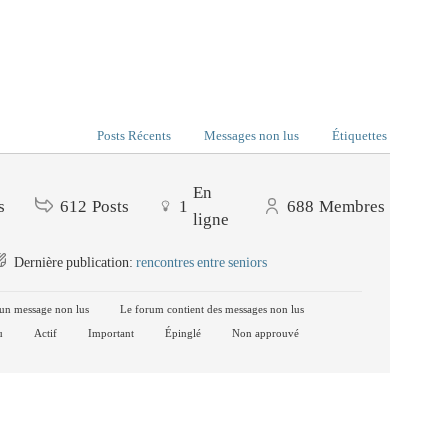
Posts Récents
Messages non lus
Étiquettes
En
s
612
Posts
1
688
Membres
ligne
Dernière publication:
rencontres entre seniors
un message non lus
Le forum contient des messages non lus
u
Actif
Important
Épinglé
Non approuvé