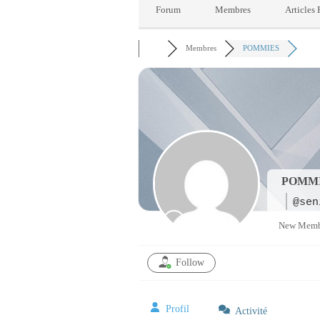
Forum
Membres
Articles
Membres
POMMIES
POMM
@sen
New Memb
Follow
Profil
Activité