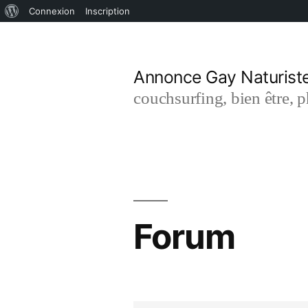
À
Connexion
Inscription
Aller
propos
de
au
Annonce Gay Naturist
WordPress
contenu
couchsurfing, bien être, 
Forum