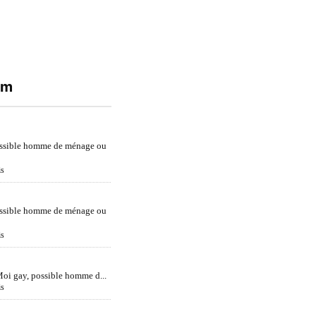
um
ossible homme de ménage ou
is
ossible homme de ménage ou
is
oi gay, possible homme d...
is
e