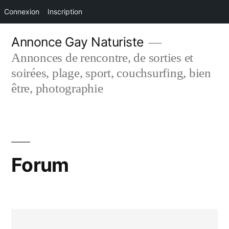
Connexion
Inscription
Aller
Annonce Gay Naturiste
au
Annonces de rencontre, de sorties et
contenu
soirées, plage, sport, couchsurfing, bien
être, photographie
Forum