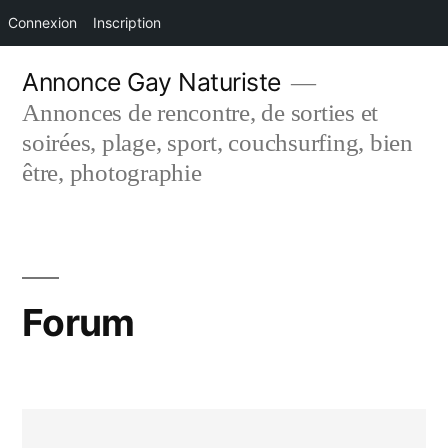
Connexion
Inscription
Aller
Annonce Gay Naturiste
au
Annonces de rencontre, de sorties et
contenu
soirées, plage, sport, couchsurfing, bien
être, photographie
Forum