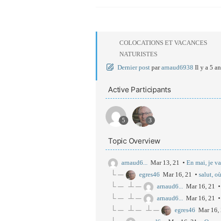
COLOCATIONS ET VACANCES
NATURISTES
Dernier post
par
arnaud6938
Il y a 5 a
Active Participants
5
3
Topic Overview
arnaud6...
Mar 13, 21 •
En mai, je va
└ ─
egres46
Mar 16, 21 •
salut, o
└ ─
┴ ─
arnaud6...
Mar 16, 21 
└ ─
┴ ─
arnaud6...
Mar 16, 21 
└ ─
┴ ─
┴ ─
egres46
Mar 16,