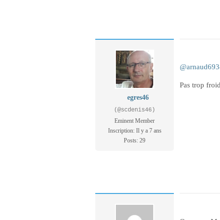
@arnaud693
Pas trop froi
egres46
(@scdenis46)
Eminent Member
Inscription: Il y a 7 ans
Posts: 29