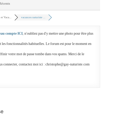
 Récents
et Vaca...
vacances naturiste ...
eau compte ICI
, n'oubliez pas d'y mettre une photo pour être plus
t les fonctionnalités habituelles. Le forum est pour le moment en
éfinir votre mot de passe tombe dans vos spams. Merci de le
us connecter, contactez moi ici : christophe@gay-naturiste.com
se