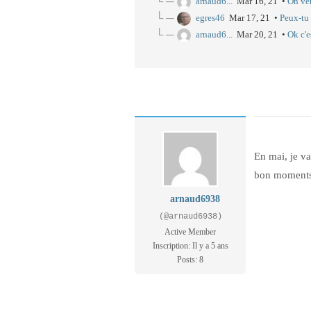
└ ─
arnaud6...
Mar 16, 21 •
On ver
└ ─
egres46
Mar 17, 21 •
Peux-tu 
└ ─
arnaud6...
Mar 20, 21 •
Ok c'es
En mai, je va
bon moments
arnaud6938
(@arnaud6938)
Active Member
Inscription: Il y a 5 ans
Posts: 8