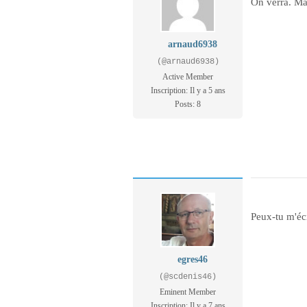
On verra. Ma
arnaud6938
(@arnaud6938)
Active Member
Inscription: Il y a 5 ans
Posts: 8
Peux-tu m'éc
egres46
(@scdenis46)
Eminent Member
Inscription: Il y a 7 ans