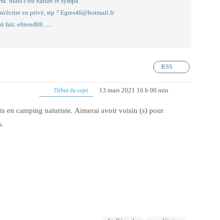
ra. Mais c'est nature et sympa
m'écrire en privé, stp ? Egres46@hotmail.fr
t fait. efriend69.......
RSS
13 mars 2021 16 h 00 min
Début du sujet
is en camping naturiste. Aimerai avoir voisin (s) pour
.