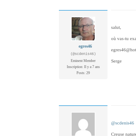
salut,
où vas-tu exa
egres46
egres46@hot
(@scdenis46)
Serge
Eminent Member
Inscription: Il y a 7 ans
Posts: 29
@scdenis46
Creuse natur