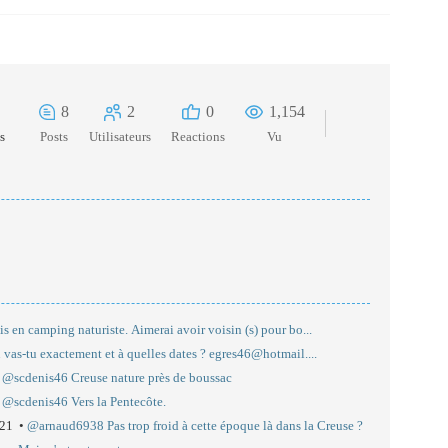
8
2
0
1,154
ns
Posts
Utilisateurs
Reactions
Vu
is en camping naturiste. Aimerai avoir voisin (s) pour bo...
ù vas-tu exactement et à quelles dates ? egres46@hotmail....
•
@scdenis46 Creuse nature près de boussac
•
@scdenis46 Vers la Pentecôte.
 21 •
@arnaud6938 Pas trop froid à cette époque là dans la Creuse ?