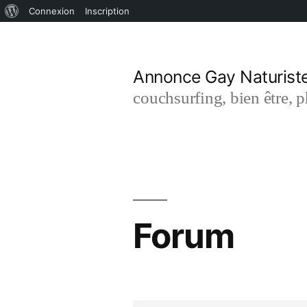
À
Connexion
Inscription
Aller
propos
de
au
Annonce Gay Naturist
WordPress
contenu
couchsurfing, bien être, 
Forum