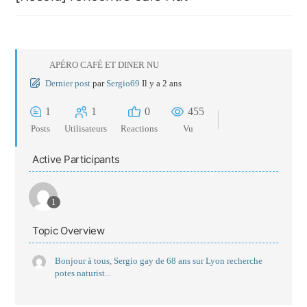
APÉRO CAFÉ ET DINER NU
Dernier post
par
Sergio69
Il y a 2 ans
1
1
0
455
Posts
Utilisateurs
Reactions
Vu
Active Participants
1
Topic Overview
Bonjour à tous, Sergio gay de 68 ans sur Lyon recherche
potes naturist...