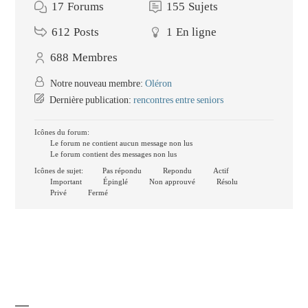
17
Forums
155
Sujets
612
Posts
1
En ligne
688
Membres
Notre nouveau membre:
Oléron
Dernière publication:
rencontres entre seniors
Icônes du forum:
Le forum ne contient aucun message non lus
Le forum contient des messages non lus
Icônes de sujet:
Pas répondu
Repondu
Actif
Important
Épinglé
Non approuvé
Résolu
Privé
Fermé