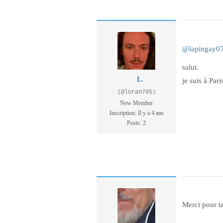
@lapingay0
salut.
L.
je suis à Pari
(@loran795)
New Member
Inscription: Il y a 4 ans
Posts: 2
Merci pour ta