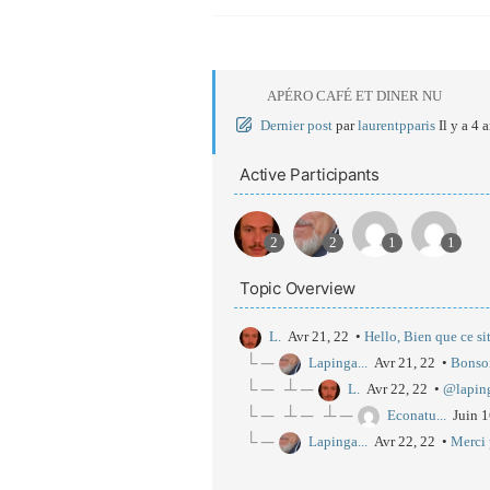
APÉRO CAFÉ ET DINER NU
Dernier post
par
laurentpparis
Il y a 4 
Active Participants
2
2
1
1
Topic Overview
L.
Avr 21, 22 •
Hello, Bien que ce sit
└ ─
Lapinga...
Avr 21, 22 •
Bonsoi
└ ─
┴ ─
L.
Avr 22, 22 •
@lapinga
└ ─
┴ ─
┴ ─
Econatu...
Juin 
└ ─
Lapinga...
Avr 22, 22 •
Merci p