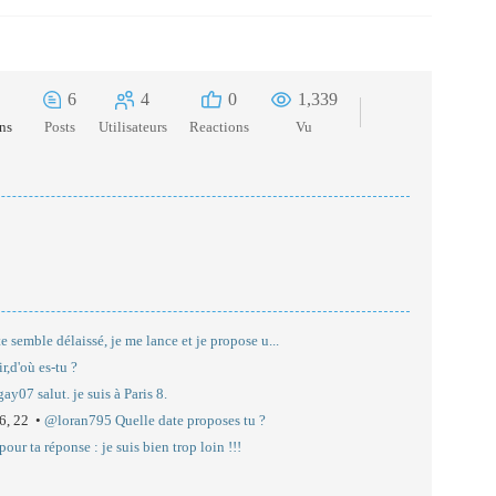
6
4
0
1,339
ans
Posts
Utilisateurs
Reactions
Vu
e semble délaissé, je me lance et je propose u...
r,d'où es-tu ?
y07 salut. je suis à Paris 8.
16, 22 •
@loran795 Quelle date proposes tu ?
our ta réponse : je suis bien trop loin !!!