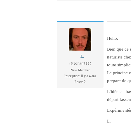
Hello,
Bien que ce s
L.
naturiste ch
(@loran795)
toute simplic
New Member
Le principe 
Inscription: Il y a 4 ans
prépare de q
Posts: 2
L’idée est ba
départ fasse
Expérimentés
L.