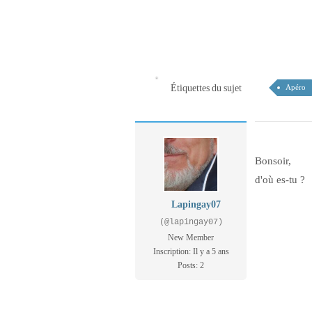
Étiquettes du sujet
Apéro
Bonsoir,
d'où es-tu ?
Lapingay07
(@lapingay07)
New Member
Inscription: Il y a 5 ans
Posts: 2