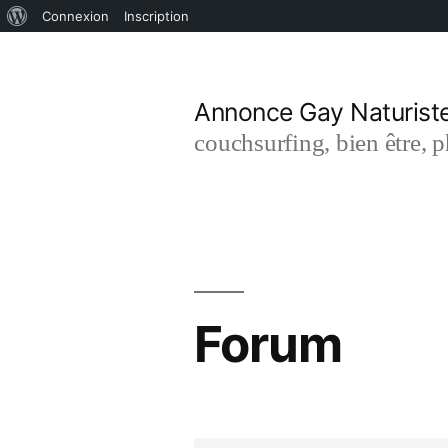
À
Connexion
Inscription
Aller
propos
de
au
Annonce Gay Naturist
WordPress
contenu
couchsurfing, bien être, 
Forum