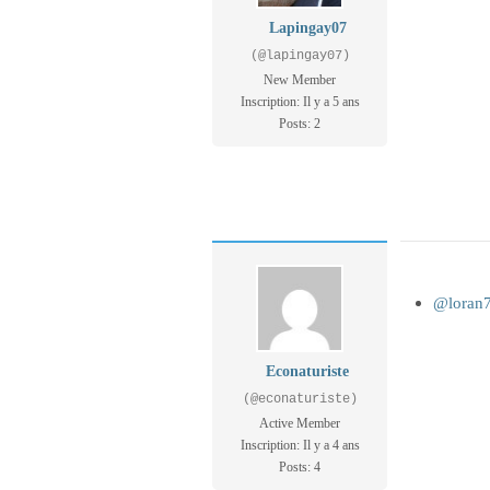
Lapingay07
(@lapingay07)
New Member
Inscription: Il y a 5 ans
Posts: 2
@loran
Econaturiste
(@econaturiste)
Active Member
Inscription: Il y a 4 ans
Posts: 4