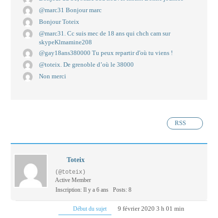
@marc31 Bonjour marc
Bonjour Toteix
@marc31. Cc suis mec de 18 ans qui chch cam sur
skypeKlmamine208
@gay18ans380000 Tu peux repartir d'où tu viens !
@toteix. De grenoble d’où le 38000
Non merci
RSS
Toteix
(@toteix)
Active Member
Inscription: Il y a 6 ans
Posts: 8
9 février 2020 3 h 01 min
Début du sujet