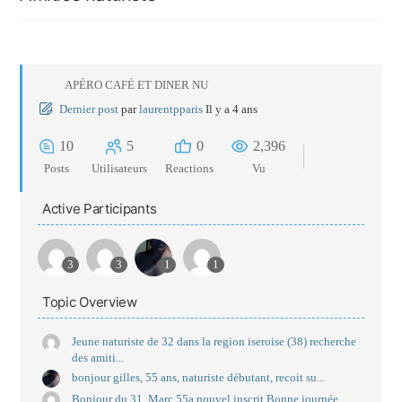
APÉRO CAFÉ ET DINER NU
Dernier post
par
laurentpparis
Il y a 4 ans
10
5
0
2,396
Posts
Utilisateurs
Reactions
Vu
Active Participants
3
3
1
1
Topic Overview
Jeune naturiste de 32 dans la region iseroise (38) recherche
des amiti...
bonjour gilles, 55 ans, naturiste débutant, recoit su...
Bonjour du 31, Marc 55a nouvel inscrit Bonne journée