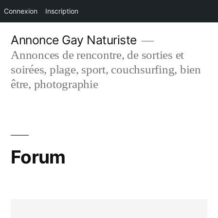
Connexion
Inscription
Aller
Annonce Gay Naturiste
au
Annonces de rencontre, de sorties et
contenu
soirées, plage, sport, couchsurfing, bien
être, photographie
Forum