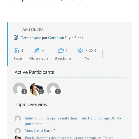
AMITIÉ NU
Dernier post
par
Guronsan
Il y a 6 ans
3
3
1
3,083
Posts
Utilisateurs
Reactions
Vu
Active Participants
1
1
1
Topic Overview
Salut, on ch des potes nats dans notre tranche d'âge 30/45
pour discut...
Vous êtes à Paris ?
Pareil cherches des potes naturistes partout en France.