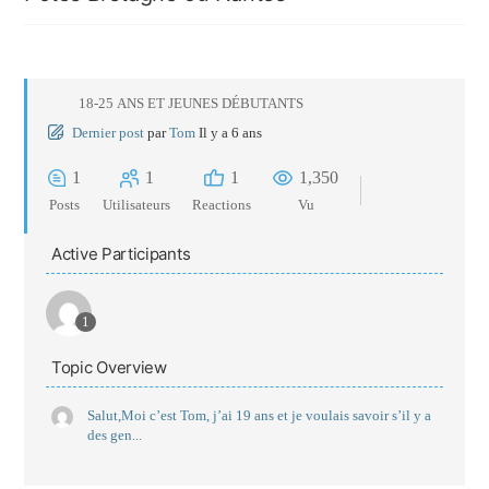
18-25 ANS ET JEUNES DÉBUTANTS
Dernier post
par
Tom
Il y a 6 ans
1
1
1
1,350
Posts
Utilisateurs
Reactions
Vu
Active Participants
1
Topic Overview
Salut,Moi c’est Tom, j’ai 19 ans et je voulais savoir s’il y a
des gen...