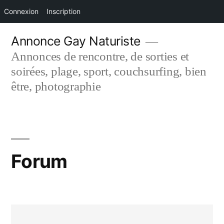
Connexion
Inscription
Aller
Annonce Gay Naturiste
au
Annonces de rencontre, de sorties et
contenu
soirées, plage, sport, couchsurfing, bien
être, photographie
Forum