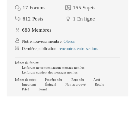
17
Forums
155
Sujets
612
Posts
1
En ligne
688
Membres
Notre nouveau membre:
Oléron
Dernière publication:
rencontres entre seniors
Icônes du forum:
Le forum ne contient aucun message non lus
Le forum contient des messages non lus
Icônes de sujet:
Pas répondu
Repondu
Actif
Important
Épinglé
Non approuvé
Résolu
Privé
Fermé